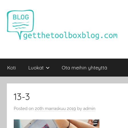
Skip
to
content
Getthetoolboxblog.com
–
Koti
Luokat
Ota meihin yhteyttä
kaikki
mitä
olet
halunnut
13-3
tietää
bloggaamisesta!
Posted on
20th marraskuu 2019
by
admin