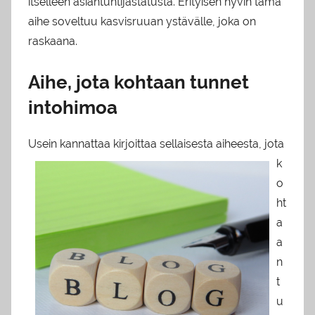
itselleen asiantuntijastatusta. Erityisen hyvin tämä
aihe soveltuu kasvisruuan ystävälle, joka on
raskaana.
Aihe, jota kohtaan tunnet
intohimoa
Usein kann
attaa kirjoittaa sellaisesta aiheesta, jota
k
o
ht
a
a
n
t
u