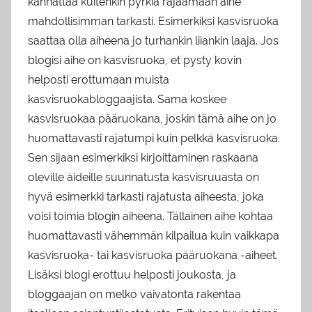
kannattaa kuitenkin pyrkiä rajaamaan aihe
mahdollisimman tarkasti. Esimerkiksi kasvisruoka
saattaa olla aiheena jo turhankin liiankin laaja. Jos
blogisi aihe on kasvisruoka, et pysty kovin
helposti erottumaan muista
kasvisruokabloggaajista. Sama koskee
kasvisruokaa pääruokana, joskin tämä aihe on jo
huomattavasti rajatumpi kuin pelkkä kasvisruoka.
Sen sijaan esimerkiksi kirjoittaminen raskaana
oleville äideille suunnatusta kasvisruuasta on
hyvä esimerkki tarkasti rajatusta aiheesta, joka
voisi toimia blogin aiheena. Tällainen aihe kohtaa
huomattavasti vähemmän kilpailua kuin vaikkapa
kasvisruoka- tai kasvisruoka pääruokana -aiheet.
Lisäksi blogi erottuu helposti joukosta, ja
bloggaajan on melko vaivatonta rakentaa