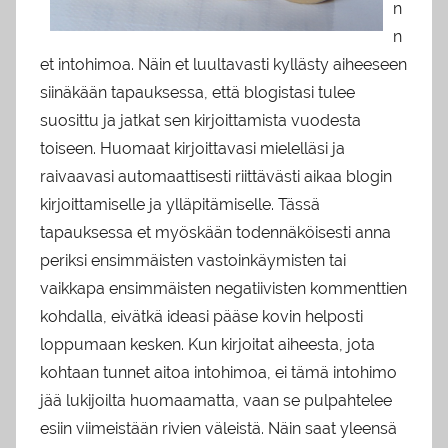
n
n
et intohimoa. Näin et luultavasti kyllästy aiheeseen
siinäkään tapauksessa, että blogistasi tulee
suosittu ja jatkat sen kirjoittamista vuodesta
toiseen. Huomaat kirjoittavasi mielelläsi ja
raivaavasi automaattisesti riittävästi aikaa blogin
kirjoittamiselle ja ylläpitämiselle. Tässä
tapauksessa et myöskään todennäköisesti anna
periksi ensimmäisten vastoinkäymisten tai
vaikkapa ensimmäisten negatiivisten kommenttien
kohdalla, eivätkä ideasi pääse kovin helposti
loppumaan kesken. Kun kirjoitat aiheesta, jota
kohtaan tunnet aitoa intohimoa, ei tämä intohimo
jää lukijoilta huomaamatta, vaan se pulpahtelee
esiin viimeistään rivien väleistä. Näin saat yleensä