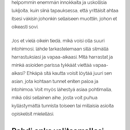
helpommin enemmän innokkaita ja uskollisia
lukijoita, kuin siinä tapauksessa, että yrittäisit ahtaa
itsesi väkisin johonkin sellaiseen muottiin, johon et
oikeasti sovi.
Jos et vielä oikein tiedä, mikä voisi olla suuri
intohimosi, lähde tarkastelemaan sillä silmällä
harrastuksiasi ja vapaa-aikaasi. Mitä harrastat ja
minkä asioiden parissa tykkäät viettää vapaa-
aikasi? Ehkäpä sitä kautta voisit löytää juuri sen
asian, jota kohtaan tunnet eniten paloa ja
intohimoa. Voit myös lähestyä asiaa pohtimalla,
mikä olisi sellainen aihe, josta voit puhua
kyllästymättä tunnista toiseen tai millaisia asioita
opiskelisit mielelläsi.