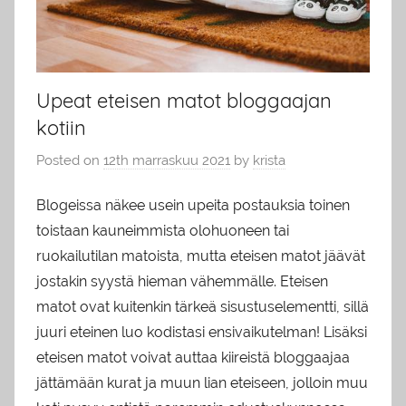
Upeat eteisen matot bloggaajan
kotiin
Posted on
12th marraskuu 2021
by
krista
Blogeissa näkee usein upeita postauksia toinen
toistaan kauneimmista olohuoneen tai
ruokailutilan matoista, mutta eteisen matot jäävät
jostakin syystä hieman vähemmälle. Eteisen
matot ovat kuitenkin tärkeä sisustuselementti, sillä
juuri eteinen luo kodistasi ensivaikutelman! Lisäksi
eteisen matot voivat auttaa kiireistä bloggaajaa
jättämään kurat ja muun lian eteiseen, jolloin muu