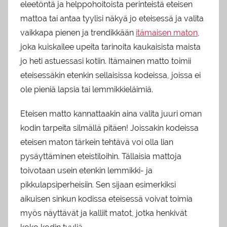
eleetöntä ja helppohoitoista perinteistä eteisen
mattoa tai antaa tyylisi näkyä jo eteisessä ja valita
vaikkapa pienen ja trendikkään
itämaisen maton
,
joka kuiskailee upeita tarinoita kaukaisista maista
jo heti astuessasi kotiin. Itämainen matto toimii
eteisessäkin etenkin sellaisissa kodeissa, joissa ei
ole pieniä lapsia tai lemmikkieläimiä.
Eteisen matto kannattaakin aina valita juuri oman
kodin tarpeita silmällä pitäen! Joissakin kodeissa
eteisen maton tärkein tehtävä voi olla lian
pysäyttäminen eteistiloihin. Tällaisia mattoja
toivotaan usein etenkin lemmikki- ja
pikkulapsiperheisiin. Sen sijaan esimerkiksi
aikuisen sinkun kodissa eteisessä voivat toimia
myös näyttävät ja kalliit matot, jotka henkivät