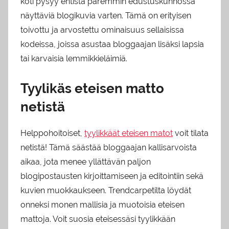
koti pysyy entistä paremmin edustuskunnossa
näyttäviä blogikuvia varten. Tämä on erityisen
toivottu ja arvostettu ominaisuus sellaisissa
kodeissa, joissa asustaa bloggaajan lisäksi lapsia
tai karvaisia lemmikkieläimiä.
Tyylikäs eteisen matto
netistä
Helppohoitoiset,
tyylikkäät eteisen matot
voit tilata
netistä! Tämä säästää bloggaajan kallisarvoista
aikaa, jota menee yllättävän paljon
blogipostausten kirjoittamiseen ja editointiin sekä
kuvien muokkaukseen. Trendcarpetilta löydät
onneksi monen mallisia ja muotoisia eteisen
mattoja. Voit suosia eteisessäsi tyylikkään