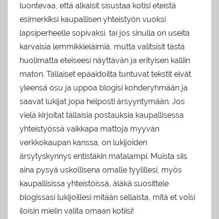
luontevaa, että alkaisit sisustaa kotisi eteistä
esimerkiksi kaupallisen yhteistyön vuoksi
lapsiperheelle sopivaksi, tai jos sinulla on useita
karvaisia lemmikkieläimiä, mutta valitsisit tästä
huolimatta eteiseesi näyttävän ja erityisen kalliin
maton. Tällaiset epäaidoilta tuntuvat tekstit eivät
yleensä osu ja uppoa blogisi kohderyhmään ja
saavat lukijat jopa helposti ärsyyntymään. Jos
vielä kirjoitat tällaisia postauksia kaupallisessa
yhteistyössä vaikkapa mattoja myyvän
verkkokaupan kanssa, on lukijoiden
ärsytyskynnys entistäkin matalampi. Muista siis
aina pysyä uskollisena omalle tyylillesi, myös
kaupallisissa yhteistöissä, äläkä suosittele
blogissasi lukijoillesi mitään sellaista, mitä et voisi
iloisin mielin valita omaan kotiisi!