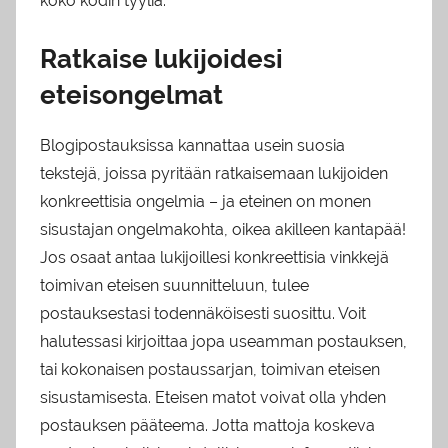
koko kodin tyyliä.
Ratkaise lukijoidesi
eteisongelmat
Blogipostauksissa kannattaa usein suosia
tekstejä, joissa pyritään ratkaisemaan lukijoiden
konkreettisia ongelmia – ja eteinen on monen
sisustajan ongelmakohta, oikea akilleen kantapää!
Jos osaat antaa lukijoillesi konkreettisia vinkkejä
toimivan eteisen suunnitteluun, tulee
postauksestasi todennäköisesti suosittu. Voit
halutessasi kirjoittaa jopa useamman postauksen,
tai kokonaisen postaussarjan, toimivan eteisen
sisustamisesta. Eteisen matot voivat olla yhden
postauksen pääteema. Jotta mattoja koskeva